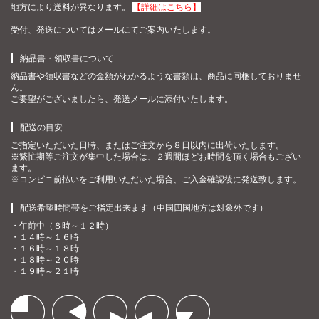
地方により送料が異なります。
【詳細はこちら】
受付、発送についてはメールにてご案内いたします。
納品書・領収書について
納品書や領収書などの金額がわかるような書類は、商品に同梱しておりませ
ん。
ご要望がございましたら、発送メールに添付いたします。
配送の目安
ご指定いただいた日時、またはご注文から８日以内に出荷いたします。
※繁忙期等ご注文が集中した場合は、２週間ほどお時間を頂く場合もござい
ます。
※コンビニ前払いをご利用いただいた場合、ご入金確認後に発送致します。
配送希望時間帯をご指定出来ます（中国四国地方は対象外です）
・午前中（８時～１２時）
・１４時～１６時
・１６時～１８時
・１８時～２０時
・１９時～２１時