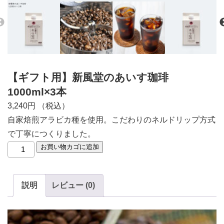
【ギフト用】新風堂のあいす珈琲
1000ml×3本
3,240
円
（税込）
自家焙煎アラビカ種を使用。こだわりのネルドリップ方式
で丁寧につくりました。
【ギ
お買い物カゴに追加
フ
ト
説明
レビュー (0)
用】
新
風