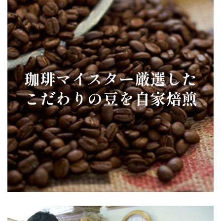
堂
の
あ
い
す
珈
琲
1000ml×3
本
個