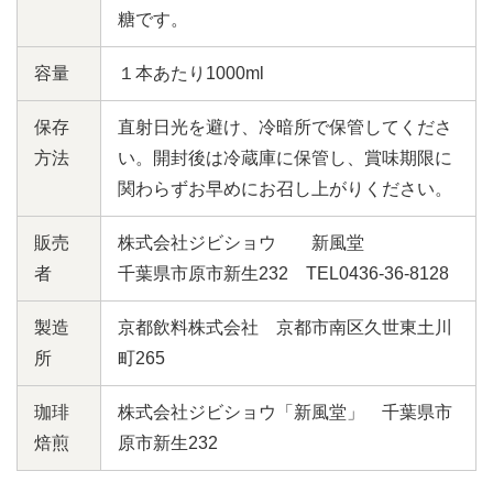
糖です。
容量
１本あたり1000ml
保存
直射日光を避け、冷暗所で保管してくださ
方法
い。開封後は冷蔵庫に保管し、賞味期限に
関わらずお早めにお召し上がりください。
販売
株式会社ジビショウ 新風堂
者
千葉県市原市新生232 TEL0436-36-8128
製造
京都飲料株式会社 京都市南区久世東土川
所
町265
珈琲
株式会社ジビショウ「新風堂」 千葉県市
焙煎
原市新生232